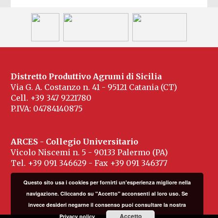
Distretto Produttivo Agrumi di Sicilia
Via G. A. Costanzo n. 41 - 95121 Catania (CT)
Cell. +39 347 9221780
P.IVA: 04784140875
ARCES - Collegio Universitario
Vicolo Niscemi n. 5 - 90133 Palermo (PA)
Tel. +39 091 346629 - Fax +39 091 346377
Questo sito usa i cookies per fornirti un'esperienza migliore nella
navigazione. Cliccando su "Accetto" acconsenti al loro uso. Se
invece desideri negarne il consenso puoi consultare la nostra
Accetto
Privacy policy